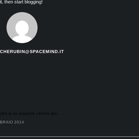
t, then start blogging!
CHERUBIN@SPACEMIND.IT
olta è un piacere venire qui…
BBRAIO 2014