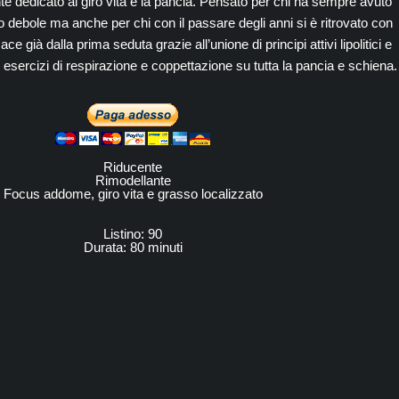
e dedicato al giro vita e la pancia. Pensato per chi ha sempre avuto
debole ma anche per chi con il passare degli anni si è ritrovato con
ace già dalla prima seduta grazie all’unione di principi attivi lipolitici e
i esercizi di respirazione e coppettazione su tutta la pancia e schiena.
Riducente
Rimodellante
Focus addome, giro vita e grasso localizzato
Listino: 90
Durata: 80 minuti