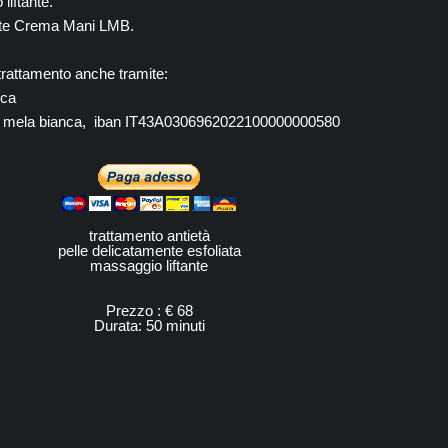
liftante.
nte Crema Mani LMB.
trattamento anche tramite:
nca
 La mela bianca, iban IT43A0306962022100000000580
trattamento antietà
pelle delicatamente esfoliata
massaggio liftante
Prezzo : € 68
Durata: 50 minuti