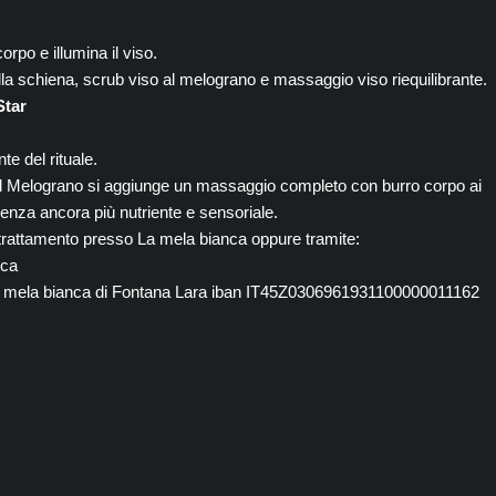
corpo e illumina il viso.
la schiena, scrub viso al melograno e massaggio viso riequilibrante.
Star
te del rituale.
al Melograno si aggiunge un massaggio completo con burro corpo ai
rienza ancora più nutriente e sensoriale.
trattamento presso La mela bianca oppure tramite:
nca
 La mela bianca di Fontana Lara iban IT45Z0306961931100000011162