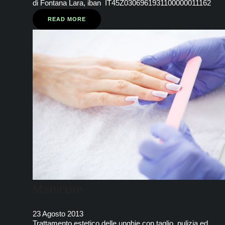
di Fontana Lara, iban IT45Z0306961931100000011162
READ MORE
Manicure
23 Agosto 2013
Trattamento estetico delle unghie con taglio, pulizia ed